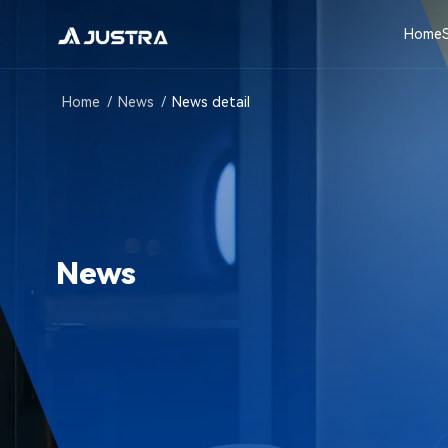
九
爪
Home
智
能
通
Home
/
News
/
News detail
过
ISO9001
认
证，
为
公
司
News
发
展
注
入
新
动
力！