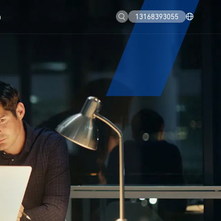
a
13168393055