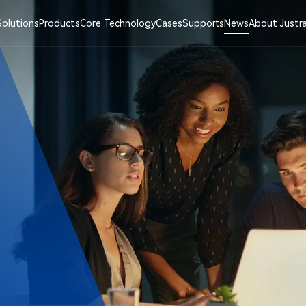
Solutions
Products
Core Technology
Cases
Supports
News
About Justr