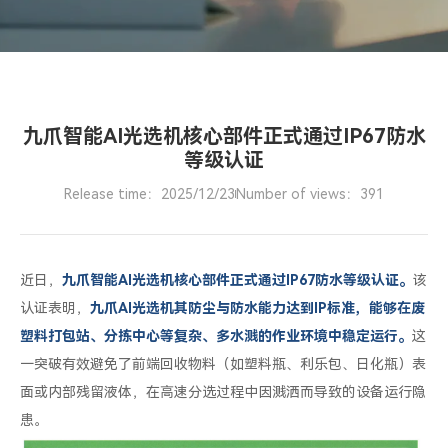
防
水
等
级
认
九爪智能AI光选机核心部件正式通过IP67防水
证
等级认证
Release time：2025/12/23
Number of views：391
近日，
九爪智能AI光选机核心部件正式通过IP67防水等级认证。
该
认证表明，
九爪AI光选机其防尘与防水能力达到
IP
标准，能够在废
塑料打包站、分拣中心等复杂、多水溅的
作业环境
中稳定运行。
这
一突破有效避免了前端回收物料（如塑料瓶、利乐包、日化瓶）表
面或内部残留液体，在高速分选过程中因溅洒而导致的设备运行隐
患。