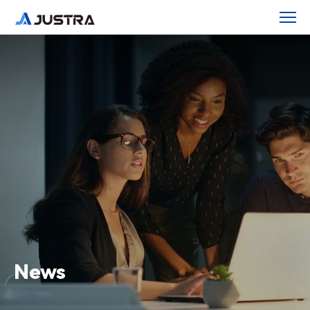
九
爪
智
能
AI
光
选
机
核
心
部
件
正
式
通
News
过
IP67