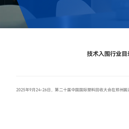
能
郑
州
塑
料
回
收
大
技术入围行业目
会
载
誉
而
行
2025年9月24-26日，第二十届中国国际塑料回收大会在
报
道