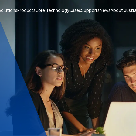
Solutions
Products
Core Technology
Cases
Supports
News
About Justr