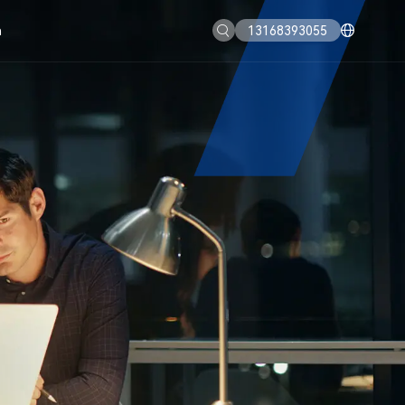
a
13168393055