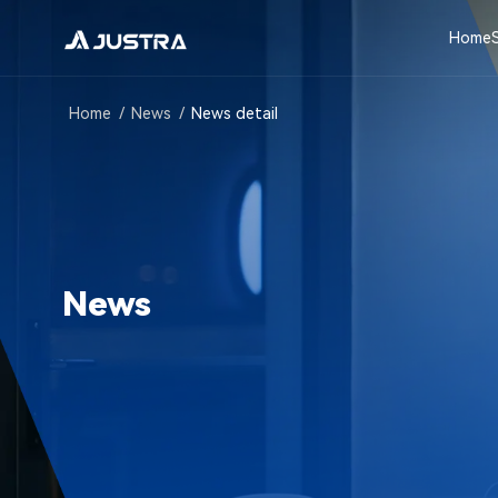
技
术
Home
入
围
行
Home
/
News
/
News detail
业
目
录，
案
例
验
证
News
落
地
成
果
——
九
爪
智